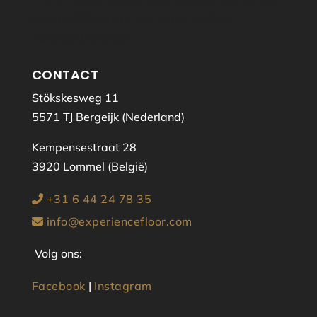
custom CSS to this text in the module
Advanced settings.
CONTACT
Stökskesweg 11
5571 TJ Bergeijk (Nederland)
Kempensestraat 28
3920 Lommel (België)
+31 6 44 24 78 35
info@experiencefloor.com
Volg ons:
Facebook
|
Instagram