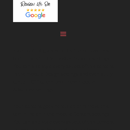
Your content goes here. Edit or remove this
text inline or in the module Content settings.
You can also style every aspect of this content
in the module Design settings and even apply
custom CSS to this text in the module
Advanced settings.
Your content goes here. Edit or remove this
text inline or in the module Content settings.
You can also style every aspect of this content
in the module Design settings and even apply