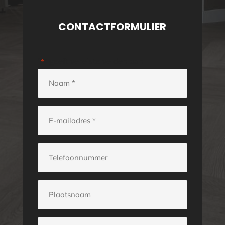
CONTACTFORMULIER
"
" geeft vereiste velden aan
*
Naam
*
E-
mailadres
*
Telefoonnummer
Plaatsnaam
Opmerkingen