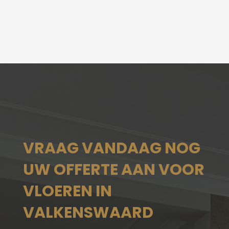
VRAAG VANDAAG NOG
UW OFFERTE AAN VOOR
VLOEREN IN
VALKENSWAARD