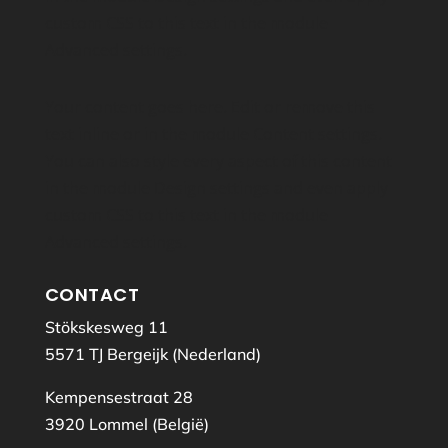
custom CSS to this text in the module
Advanced settings.
Your content goes here. Edit or remove this
text inline or in the module Content settings.
You can also style every aspect of this content
in the module Design settings and even apply
custom CSS to this text in the module
Advanced settings.
CONTACT
Stökskesweg 11
5571 TJ Bergeijk (Nederland)
Kempensestraat 28
3920 Lommel (België)