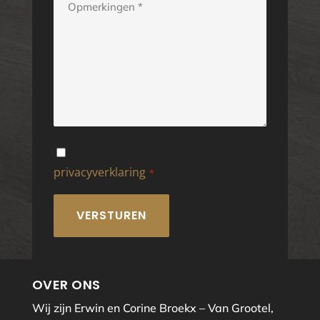
*
Instemming
Ik ga akkoord met de
privacyverklaring
.
*
*
OVER ONS
Wij zijn Erwin en Corine Broekx – Van Grootel,