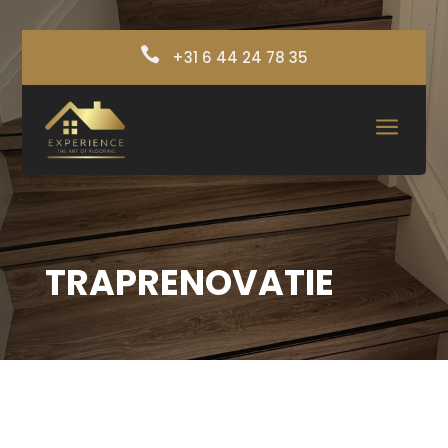

+31 6 44 24 78 35
a
TRAPRENOVATIE