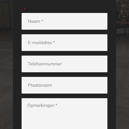
"
" geeft vereiste velden aan
*
Naam
*
E-
mailadres
*
Telefoonnummer
Plaatsnaam
Opmerkingen
*