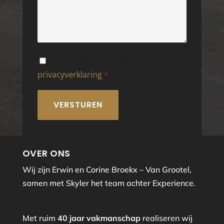
Instemming
Ik ga akkoord met de
privacyverklaring
.
*
*
OVER ONS
Wij zijn Erwin en Corine Broekx – Van Grootel,
samen met Skyler het team achter Experience.
Met ruim
40 jaar vakmanschap
realiseren wij