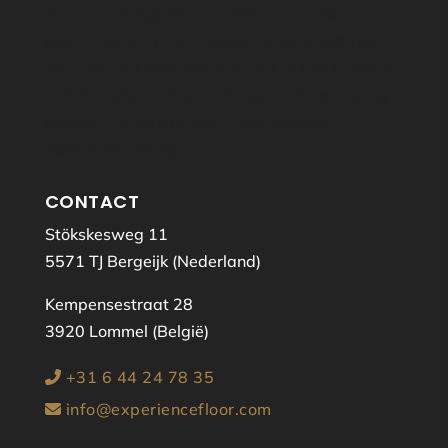
Your content goes here. Edit or remove this
text inline or in the module Content settings.
You can also style every aspect of this content
in the module Design settings and even apply
custom CSS to this text in the module
Advanced settings.
CONTACT
Stökskesweg 11
5571 TJ Bergeijk (Nederland)
Kempensestraat 28
3920 Lommel (België)
+31 6 44 24 78 35
info@experiencefloor.com