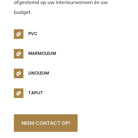
afgestemd op uw interieurwensen én uw
budget.
PVC

MARMOLEUM

LINOLEUM

TAPIJT

NEEM CONTACT OP!