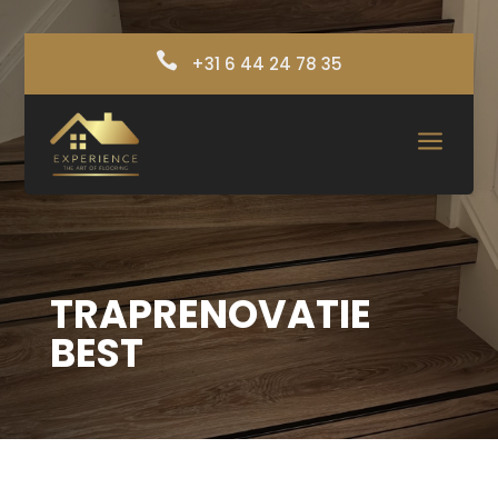

+31 6 44 24 78 35
a
TRAPRENOVATIE
BEST