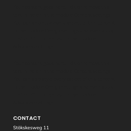
Your content goes here. Edit or remove this
text inline or in the module Content settings.
You can also style every aspect of this content
in the module Design settings and even apply
custom CSS to this text in the module
Advanced settings.
Your content goes here. Edit or remove this
text inline or in the module Content settings.
You can also style every aspect of this content
in the module Design settings and even apply
custom CSS to this text in the module
Advanced settings.
CONTACT
Stökskesweg 11