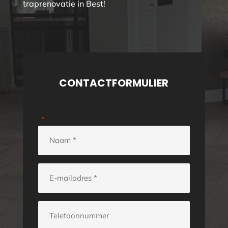
traprenovatie in Best!
CONTACTFORMULIER
"
" geeft vereiste velden aan
*
Naam
*
E-
mailadres
*
Telefoonnummer