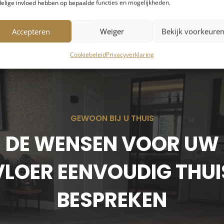
elige invloed hebben op bepaalde functies en mogelijkheden.
Accepteren
Weiger
Bekijk voorkeure
Cookiebeleid
Privacyverklaring
GEWOON BIJ U THUIS
DE WENSEN VOOR UW
VLOER EENVOUDIG THUI
BESPREKEN