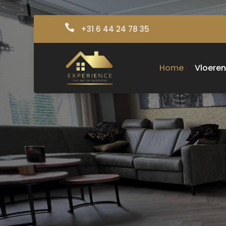

+31 6 44 24 78 35
Home
Vloere