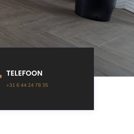
TELEFOON

+31 6 44 24 78 35