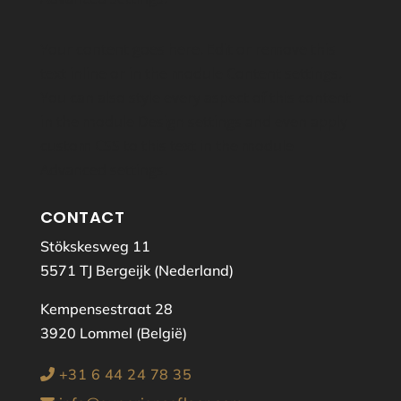
Your content goes here. Edit or remove this
text inline or in the module Content settings.
You can also style every aspect of this content
in the module Design settings and even apply
custom CSS to this text in the module
Advanced settings.
CONTACT
Stökskesweg 11
5571 TJ Bergeijk (Nederland)
Kempensestraat 28
3920 Lommel (België)
+31 6 44 24 78 35