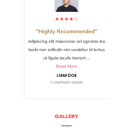
★
★
★
★
☆
"Highly Recommended"
Adipiscing elit maecenas vel egestas leo
Ad
borbi non sollicdin nisi vurabitur id lectus
bo
ut ligula iaculis laoreet ...
Read More
LIAM DOE
COMPANY NAME
GALLERY