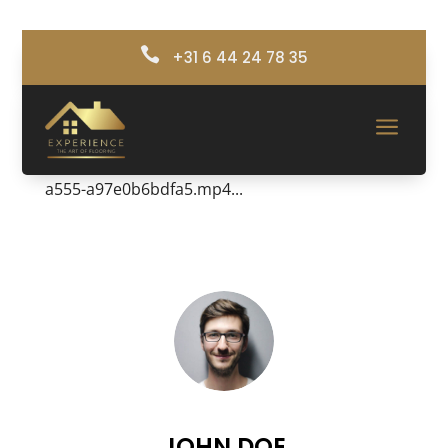

+31 6 44 24 78 35
Weer een mooie pvc vloer
door
experiencefloor
|
apr 24, 2025
a
https://www.experiencefloor.com/wp-
content/uploads/2025/04/b5daefb2-d752-4f3e-
a555-a97e0b6bdfa5.mp4...
JOHN DOE