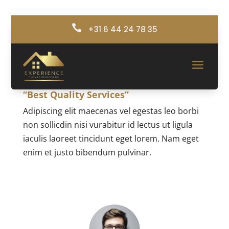

+31 6 44 24 78 35
Michael Doe
door
BSMedia_IM
|
jan 10, 2022
a
“Best Quality Services”
Adipiscing elit maecenas vel egestas leo borbi
non sollicdin nisi vurabitur id lectus ut ligula
iaculis laoreet tincidunt eget lorem. Nam eget
enim et justo bibendum pulvinar.