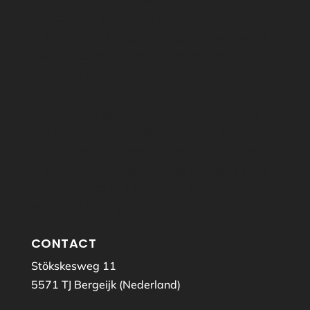
You can also style every aspect of this content
in the module Design settings and even apply
custom CSS to this text in the module
Advanced settings.
Your content goes here. Edit or remove this
text inline or in the module Content settings.
You can also style every aspect of this content
in the module Design settings and even apply
custom CSS to this text in the module
Advanced settings.
CONTACT
Stökskesweg 11
5571 TJ Bergeijk (Nederland)