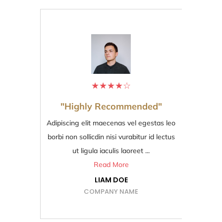
★
★
★
★
☆
"Highly Recommended"
Adipiscing elit maecenas vel egestas leo
Ad
borbi non sollicdin nisi vurabitur id lectus
bo
ut ligula iaculis laoreet ...
Read More
LIAM DOE
COMPANY NAME